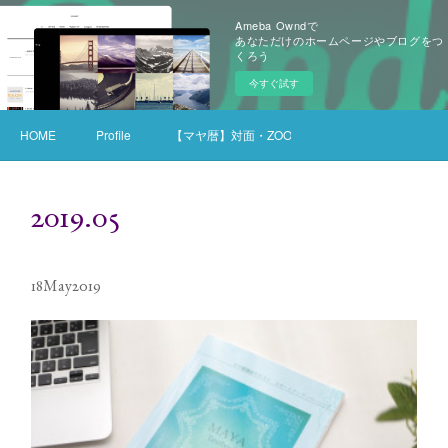
Ameba Owndで
あなただけのホームページやブログをつ
くろう
今すぐ試す
HOME
Profile
【マヤ暦】対面・ZOOMセッション
2019
.
05
18
May
2019