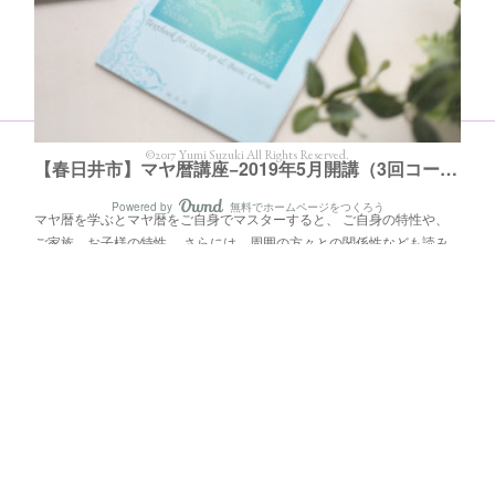
©2017 Yumi Suzuki All Rights Reserved.
【春日井市】マヤ暦講座−2019年5月開講（3回コース）
Powered by
無料でホームページをつくろう
AmebaOwnd
マヤ暦を学ぶとマヤ暦をご自身でマスターすると、 ご自身の特性や、
ご家族、お子様の特性、 さらには、周囲の方々との関係性なども読み
解きができるようになります。気になる方の特性が分かると、話しか…
フォロー