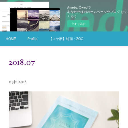
Ameba Owndで
あなただけのホームページやブログをつ
くろう
今すぐ試す
HOME
Profile
【マヤ暦】対面・ZOOMセッション
2018
.
07
09
Jul
2018