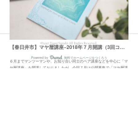
©2017 Yumi Suzuki All Rights Reserved.
【春日井市】マヤ暦講座−2018年７月開講（3回コース）
Powered by
無料でホームページをつくろう
AmebaOwnd
６月までマンツーマンや、お知り合い同士のペア講座などを中心に「マ
ヤ暦講座」を開講しておりましたが、今回７月は公開募集で「マヤ暦講
座」を開講いたします！マヤ暦を学ぶと マヤ暦をご自身でマスター…
フォロー