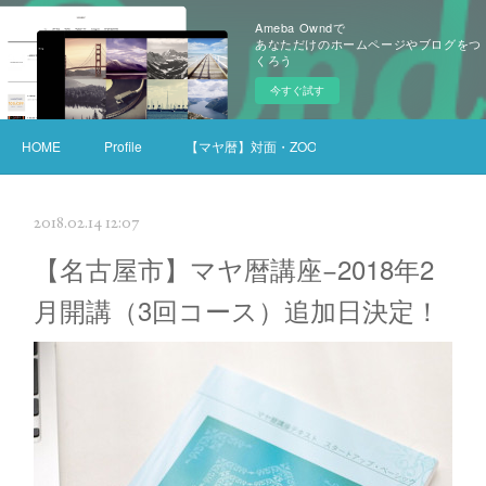
Ameba Owndで
あなただけのホームページやブログをつ
くろう
今すぐ試す
HOME
Profile
【マヤ暦】対面・ZOOMセッション
2018.02.14 12:07
【名古屋市】マヤ暦講座−2018年2
月開講（3回コース）追加日決定！