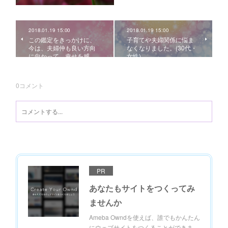
2018.01.19 15:00
2018.01.19 15:00
この鑑定をきっかけに、
子育てや夫婦関係に悩ま
今は、夫婦仲も良い方向
なくなりました。(30代・
に向かって、幸せを感…
女性)
0
コメント
PR
あなたもサイトをつくってみ
ませんか
Ameba Owndを使えば、誰でもかんたん
にウェブサイトをつくることができま