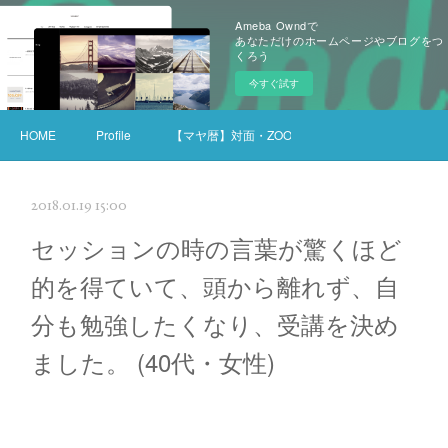
Ameba Owndで
あなただけのホームページやブログをつ
くろう
今すぐ試す
HOME
Profile
【マヤ暦】対面・ZOOMセッション
2018.01.19 15:00
セッションの時の言葉が驚くほど
的を得ていて、頭から離れず、自
分も勉強したくなり、受講を決め
ました。 (40代・女性)