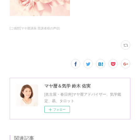
[ご感想]マヤ暦講座 受講者様の声
(
2
)
マヤ暦＆気学 鈴木 佑実
[名古屋・春日井]マヤ暦アドバイザー、気学鑑
定、易、タロット
フォロー
関連記事