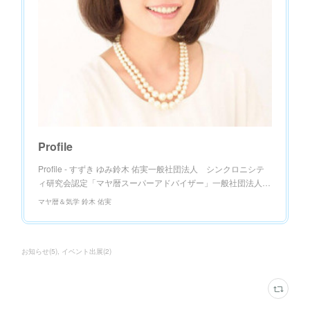
Profile
Profile - すずき ゆみ鈴木 佑実一般社団法人 シンクロニシテ
ィ研究会認定「マヤ暦スーパーアドバイザー」一般社団法人…
マヤ暦＆気学 鈴木 佑実
お知らせ
(
5
)
イベント出展
(
2
)