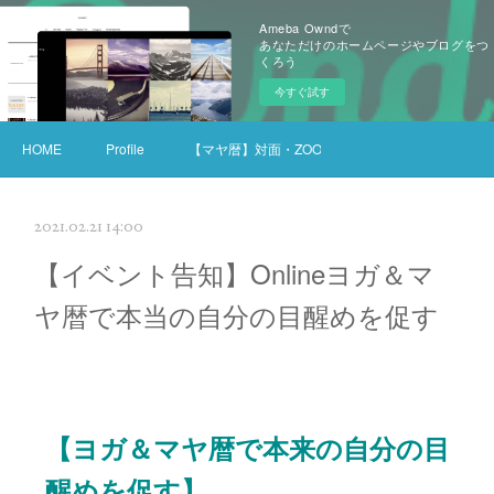
Ameba Owndで
あなただけのホームページやブログをつ
くろう
今すぐ試す
HOME
Profile
【マヤ暦】対面・ZOOMセッション
2021.02.21 14:00
【イベント告知】Onlineヨガ＆マ
ヤ暦で本当の自分の目醒めを促す
【ヨガ＆マヤ暦で本来の自分の目
醒めを促す】