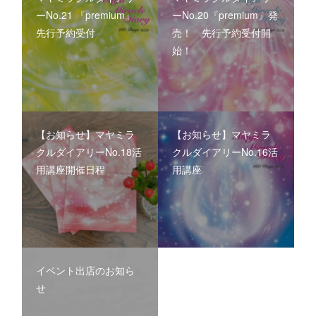
ーNo.21 『premium』
ーNo.20『premium』発
先行予約受付
売！ 先行予約受付開
始！
【お知らせ】マヤミラ
【お知らせ】マヤミラ
クルダイアリーNo.18活
クルダイアリーNo.16活
用講座開催日程
用講座
イベント出店のお知ら
せ